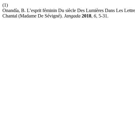
(1)
Onandía, B. L’esprit féminin Du siècle Des Lumières Dans Les Lett
Chantal (Madame De Sévigné).
Jangada
2018
,
6
, 5-31.