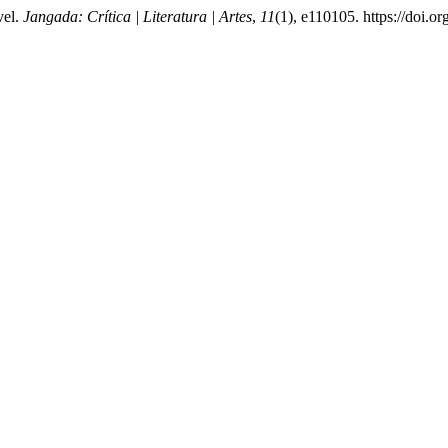
vel.
Jangada: Crítica | Literatura | Artes
,
11
(1), e110105. https://doi.