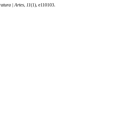
ratura | Artes
,
11
(1), e110103.