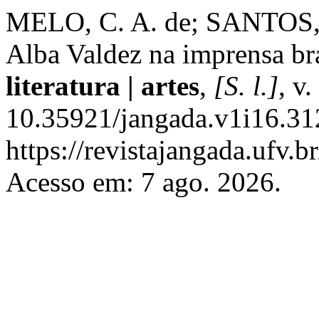
MELO, C. A. de; SANTOS, J.
Alba Valdez na imprensa bra
literatura | artes
,
[S. l.]
, v
10.35921/jangada.v1i16.31
https://revistajangada.ufv.b
Acesso em: 7 ago. 2026.