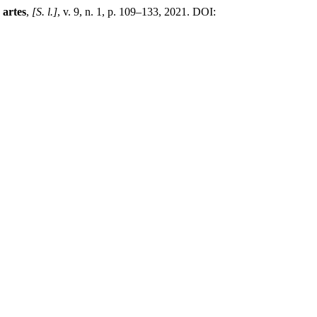
 artes
,
[S. l.]
, v. 9, n. 1, p. 109–133, 2021. DOI: