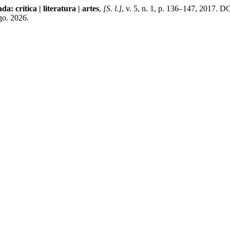
da: crítica | literatura | artes
,
[S. l.]
, v. 5, n. 1, p. 136–147, 2017. 
go. 2026.