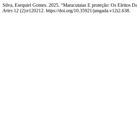
Silva, Esequiel Gomes. 2025. “Maracutaias E proteção: Os Eleitos D
Artes
12 (2):e120212. https://doi.org/10.35921/jangada.v12i2.638.