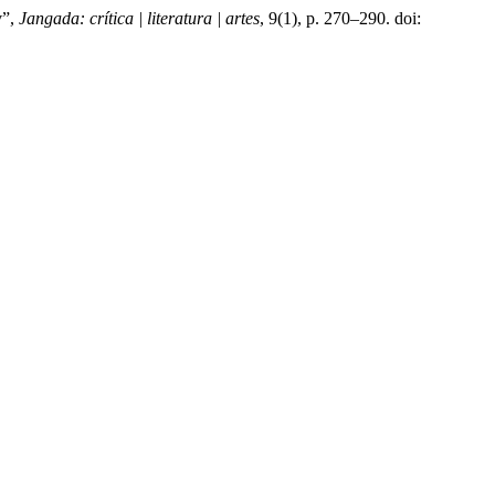
v”,
Jangada: crítica | literatura | artes
, 9(1), p. 270–290. doi: