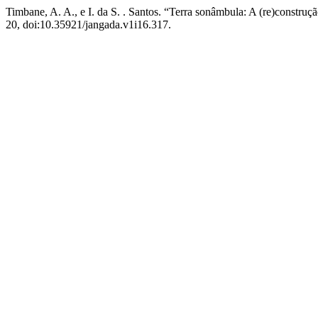
Timbane, A. A., e I. da S. . Santos. “Terra sonâmbula: A (re)constru
20, doi:10.35921/jangada.v1i16.317.