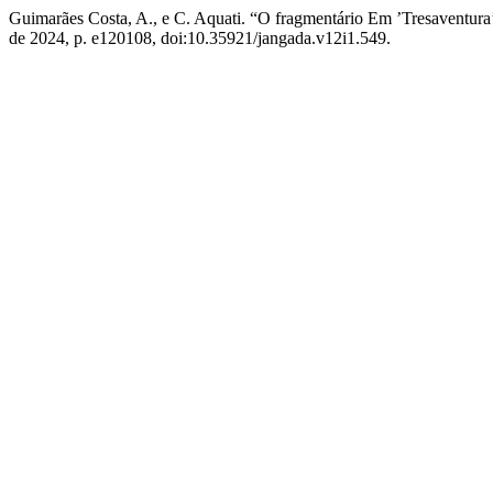
Guimarães Costa, A., e C. Aquati. “O fragmentário Em ’Tresaventur
de 2024, p. e120108, doi:10.35921/jangada.v12i1.549.