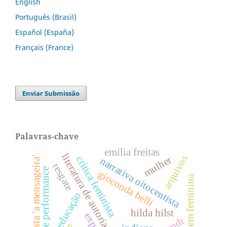
English
Português (Brasil)
Español (España)
Français (France)
Enviar Submissão
Palavras-chave
emília freitas
literatura de autoria feminina
arquivos
mulher
crítica feminista
revista 'a mensageira'
narrativa oitocentista
resgate
literatura e performance
gioconda belli
personagem feminina
educação
hilda hilst