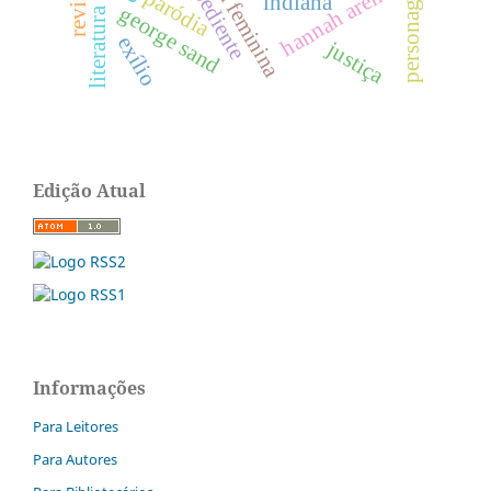
expediente
hannah arendt
paródia
indiana
george sand
exílio
justiça
Edição Atual
Informações
Para Leitores
Para Autores