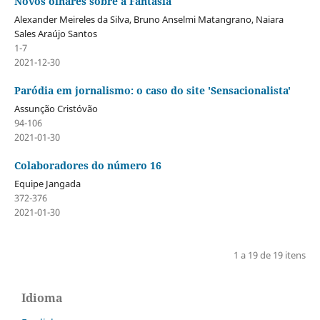
Novos olhares sobre a Fantasia
Alexander Meireles da Silva, Bruno Anselmi Matangrano, Naiara
Sales Araújo Santos
1-7
2021-12-30
Paródia em jornalismo: o caso do site 'Sensacionalista'
Assunção Cristóvão
94-106
2021-01-30
Colaboradores do número 16
Equipe Jangada
372-376
2021-01-30
1 a 19 de 19 itens
Idioma