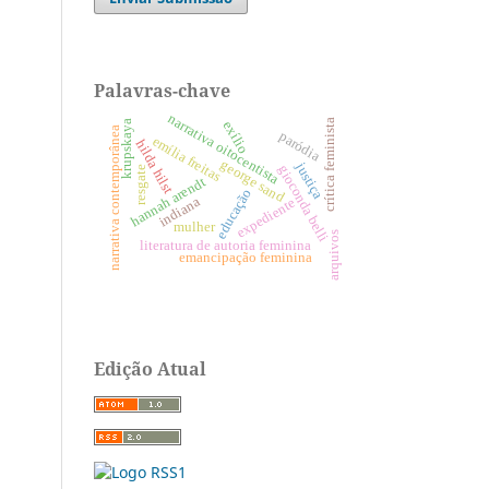
Palavras-chave
narrativa oitocentista
crítica feminista
krupskaya
exílio
narrativa contemporânea
paródia
emília freitas
hilda hilst
george sand
justiça
gioconda belli
resgate
hannah arendt
educação
indiana
expediente
mulher
arquivos
literatura de autoria feminina
emancipação feminina
Edição Atual