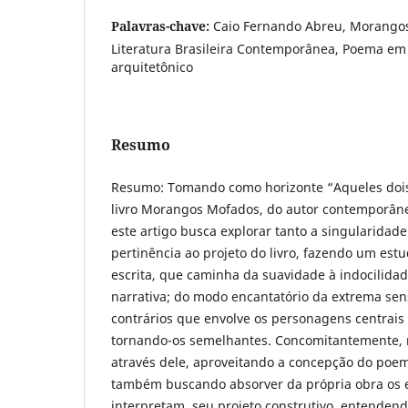
Palavras-chave:
Caio Fernando Abreu, Morangos
Literatura Brasileira Contemporânea, Poema em 
arquitetônico
Resumo
Resumo: Tomando como horizonte “Aqueles dois
livro Morangos Mofados, do autor contemporân
este artigo busca explorar tanto a singularidad
pertinência ao projeto do livro, fazendo um est
escrita, que caminha da suavidade à indocilidad
narrativa; do modo encantatório da extrema sens
contrários que envolve os personagens centrais 
tornando-os semelhantes. Concomitantemente, 
através dele, aproveitando a concepção do poe
também buscando absorver da própria obra os 
interpretam, seu projeto construtivo, entenden