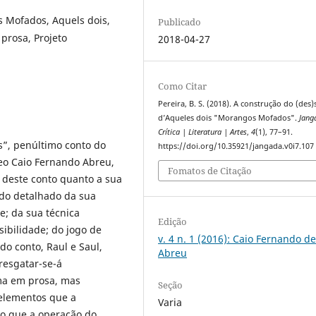
 Mofados, Aquels dois,
Publicado
prosa, Projeto
2018-04-27
Como Citar
Pereira, B. S. (2018). A construção do (des
d’Aqueles dois "Morangos Mofados".
Jang
Crítica | Literatura | Artes
,
4
(1), 77–91.
”, penúltimo conto do
https://doi.org/10.35921/jangada.v0i7.107
eo Caio Fernando Abreu,
Fomatos de Citação
e deste conto quanto a sua
udo detalhado da sua
e; da sua técnica
Edição
ibilidade; do jogo de
v. 4 n. 1 (2016): Caio Fernando d
do conto, Raul e Saul,
Abreu
resgatar-se-á
ma em prosa, mas
Seção
elementos que a
Varia
do que a operação do