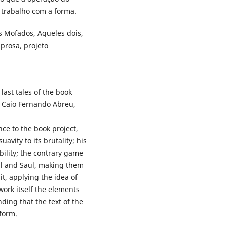
 trabalho com a forma.
 Mofados, Aqueles dois,
prosa, projeto
last tales of the book
r Caio Fernando Abreu,
ance to the book project,
uavity to its brutality; his
bility; the contrary game
aul and Saul, making them
it, applying the idea of
work itself the elements
nding that the text of the
 form.