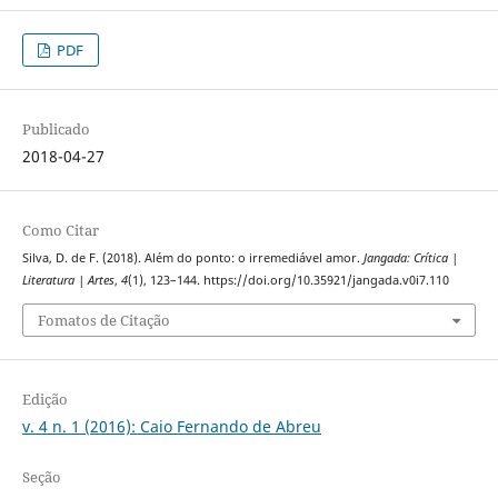
PDF
Publicado
2018-04-27
Como Citar
Silva, D. de F. (2018). Além do ponto: o irremediável amor.
Jangada: Crítica |
Literatura | Artes
,
4
(1), 123–144. https://doi.org/10.35921/jangada.v0i7.110
Fomatos de Citação
Edição
v. 4 n. 1 (2016): Caio Fernando de Abreu
Seção