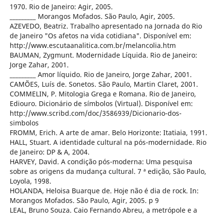
1970. Rio de Janeiro: Agir, 2005.
_________ Morangos Mofados. São Paulo, Agir, 2005.
AZEVEDO, Beatriz. Trabalho apresentado na Jornada do Rio
de Janeiro "Os afetos na vida cotidiana". Disponível em:
http://www.escutaanalitica.com.br/melancolia.htm
BAUMAN, Zygmunt. Modernidade Líquida. Rio de Janeiro:
Jorge Zahar, 2001.
_________ Amor líquido. Rio de Janeiro, Jorge Zahar, 2001.
CAMÕES, Luís de. Sonetos. São Paulo, Martin Claret, 2001.
COMMELIN, P. Mitologia Grega e Romana. Rio de Janeiro,
Ediouro. Dicionário de símbolos (Virtual). Disponível em:
http://www.scribd.com/doc/3586939/Dicionario-dos-
simbolos
FROMM, Erich. A arte de amar. Belo Horizonte: Itatiaia, 1991.
HALL, Stuart. A identidade cultural na pós-modernidade. Rio
de Janeiro: DP & A, 2004.
HARVEY, David. A condição pós-moderna: Uma pesquisa
sobre as origens da mudança cultural. 7 ª edição, São Paulo,
Loyola, 1998.
HOLANDA, Heloisa Buarque de. Hoje não é dia de rock. In:
Morangos Mofados. São Paulo, Agir, 2005. p 9
LEAL, Bruno Souza. Caio Fernando Abreu, a metrópole e a