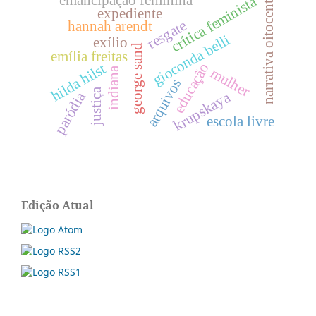
narrativa oitocentista
emancipação feminina
crítica feminista
expediente
resgate
hannah arendt
gioconda belli
exílio
george sand
emília freitas
educação
hilda hilst
mulher
indiana
arquivos
justiça
krupskaya
paródia
escola livre
Edição Atual