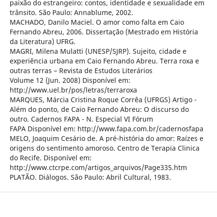
paixão do estrangeiro: contos, identidade e sexualidade em
trânsito. São Paulo: Annablume, 2002.
MACHADO, Danilo Maciel. O amor como falta em Caio
Fernando Abreu, 2006. Dissertação (Mestrado em História
da Literatura) UFRG.
MAGRI, Milena Mulatti (UNESP/SJRP). Sujeito, cidade e
experiência urbana em Caio Fernando Abreu. Terra roxa e
outras terras – Revista de Estudos Literários
Volume 12 (Jun. 2008) Disponível em:
http://www.uel.br/pos/letras/terraroxa
MARQUES, Márcia Cristina Roque Corrêa (UFRGS) Artigo -
Além do ponto, de Caio Fernando Abreu: O discurso do
outro. Cadernos FAPA - N. Especial VI Fórum
FAPA Disponível em: http://www.fapa.com.br/cadernosfapa
MELO, Joaquim Cesário de. A pré-história do amor: Raízes e
origens do sentimento amoroso. Centro de Terapia Clinica
do Recife. Disponível em:
http://www.ctcrpe.com/artigos_arquivos/Page335.htm
PLATÃO. Diálogos. São Paulo: Abril Cultural, 1983.