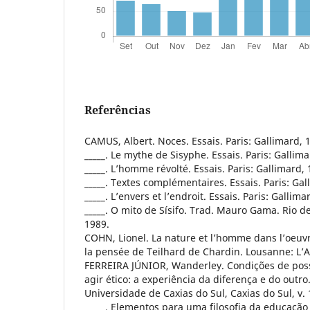
Referências
CAMUS, Albert. Noces. Essais. Paris: Gallimard, 
_____. Le mythe de Sisyphe. Essais. Paris: Gallim
_____. L’homme révolté. Essais. Paris: Gallimard, 
_____. Textes complémentaires. Essais. Paris: Gal
_____. L’envers et l’endroit. Essais. Paris: Gallima
_____. O mito de Sísifo. Trad. Mauro Gama. Rio d
1989.
COHN, Lionel. La nature et l’homme dans l’oeuv
la pensée de Teilhard de Chardin. Lousanne: L
FERREIRA JÚNIOR, Wanderley. Condições de poss
agir ético: a experiência da diferença e do outro
Universidade de Caxias do Sul, Caxias do Sul, v. 
_____. Elementos para uma filosofia da educaç