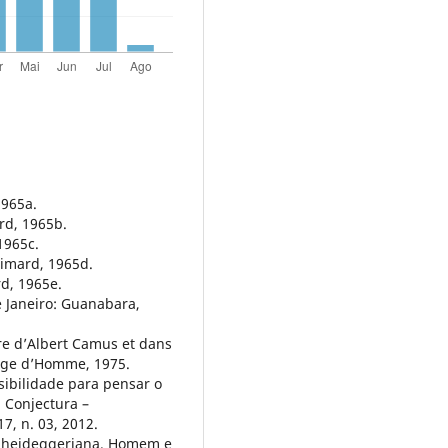
1965a.
ard, 1965b.
1965c.
limard, 1965d.
rd, 1965e.
e Janeiro: Guanabara,
re d’Albert Camus et dans
’Age d’Homme, 1975.
ibilidade para pensar o
. Conjectura –
17, n. 03, 2012.
ão heideggeriana. Homem e