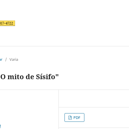
ar
/
Varia
 mito de Sísifo"
PDF
9