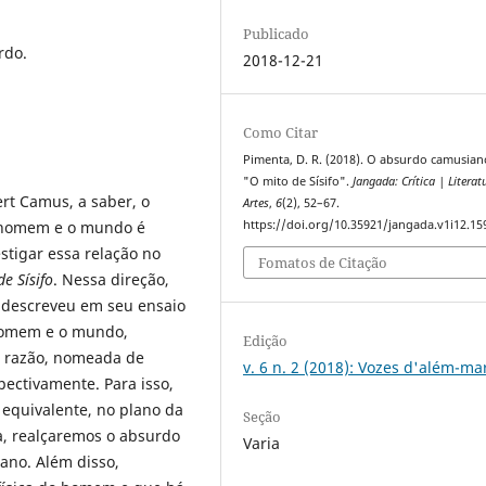
Publicado
rdo.
2018-12-21
Como Citar
Pimenta, D. R. (2018). O absurdo camusia
"O mito de Sísifo".
Jangada: Crítica | Literat
ert Camus, a saber, o
Artes
,
6
(2), 52–67.
 o homem e o mundo é
https://doi.org/10.35921/jangada.v1i12.15
estigar essa relação no
Fomatos de Citação
e Sísifo
. Nessa direção,
 descreveu em seu ensaio
 homem e o mundo,
Edição
la razão, nomeada de
v. 6 n. 2 (2018): Vozes d'além-ma
ectivamente. Para isso,
 equivalente, no plano da
Seção
ja, realçaremos o absurdo
Varia
ano. Além disso,