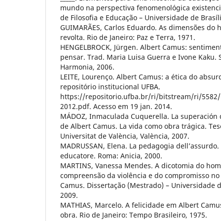
mundo na perspectiva fenomenológica existencia
de Filosofia e Educação – Universidade de Brasília
GUIMARÃES, Carlos Eduardo. As dimensões do
revolta. Rio de Janeiro: Paz e Terra, 1971.
HENGELBROCK, Jürgen. Albert Camus: sentiment
pensar. Trad. Maria Luisa Guerra e Ivone Kaku.
Harmonia, 2006.
LEITE, Lourenço. Albert Camus: a ética do absur
repositório institucional UFBA.
https://repositorio.ufba.br/ri/bitstream/ri/
2012.pdf. Acesso em 19 jan. 2014.
MÁDOZ, Inmaculada Cuquerella. La superación d
de Albert Camus. La vida como obra trágica. Tes
Universitat de València, València, 2007.
MADRUSSAN, Elena. La pedagogia dell’assurdo.
educatore. Roma: Anicia, 2000.
MARTINS, Vanessa Mendes. A dicotomia do hom
compreensão da violência e do compromisso no
Camus. Dissertação (Mestrado) – Universidade da
2009.
MATHIAS, Marcelo. A felicidade em Albert Camu
obra. Rio de Janeiro: Tempo Brasileiro, 1975.