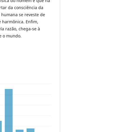
física do homem e que há
tar da consciência da
o humana se reveste de
é harmônica. Enfim,
la razão, chega-se à
e o mundo.