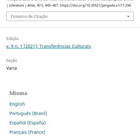
| Literatura | Artes
,
9
(1), 445–467. https://doi.org/10.35921/jangada.v1i17.296
Fomatos de Citação
Edição
v. 9 n. 1 (2021): Transferências Culturais
Seção
Varia
Idioma
English
Português (Brasil)
Español (España)
Français (France)