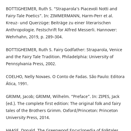
BOTTIGHEIMER, Ruth S. “Straparola’s Piacevoli Notti and
Fairy-Tale Poetics”. In: ZIMMERMANN, Harm-Perr et al.
Kreuz- und Querzüge: Beiträge zu einer literarischen
Anthropologie. Festschrift for Alfred Messerli. Hannover:
Wehrhahn, 2019, p. 289–304.
BOTTIGHEIMER, Ruth S. Fairy Godfather: Straparola, Venice
and the Fairy Tale Tradition. Philadelphia: University of
Pennsylvania Press, 2002.
COELHO, Nelly Novaes. O Conto de Fadas. São Paulo: Editora
Ática, 1991.
GRIMM, Jacob; GRIMM, Wilhelm. “Preface”. In: ZIPES, Jack
(ed.). The complete first edition: The original folk and fairy
tales of the Brothers Grimm. Oxford/Princeton: Princeton
University Press, 2014.
HAASE, Donald. The Greenwood Encyclopedia of Folktales