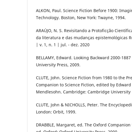
ALKON, Paul. Science Fiction Before 1900: Imagi
Technology. Boston, New York: Twayne, 1994.
ARAÚJO, N. S. Revisitando a Protoficção Científi
da literatura e das mudanças epistemológicas R
| v. 1, n. 1 | jul. - dez. 2020
BELLAMY, Edward. Looking Backward 2000-1887 (
University Press, 2009.
CLUTE, John. Science Fiction from 1980 to the P
Companion to Science Fiction, edited by Edward
Mendlesohn. Cambridge: Cambridge University P
CLUTE, John & NICHOLLS, Peter. The Encyclopedia
London: Orbit, 1999.
DRABBLE, Margaret, ed. The Oxford Companion to
ed. Oxford: Oxford University Press, 2000.