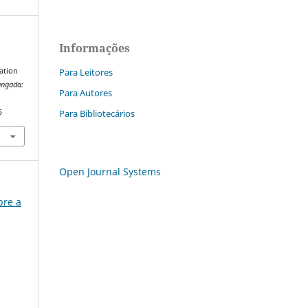
Informações
Para Leitores
zation
angada:
Para Autores
Para Bibliotecários
5
Open Journal Systems
bre a