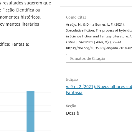
Os resultados sugerem que
 Ficção Científica ou
momentos históricos,
Como Citar
ovimentos literários
Araújo, N., & Diniz Gomes, L. F. (2021).
Speculative fiction: The process of hybridi
in Science Fiction and Fantasy Literature.
J
Crítica | Literatura | Artes
,
9
(2), 25–41.
ífica; Fantasia;
https://doi.org/10.35921/jangada.v1i18.40
Fomatos de Citação
Edição
v. 9 n. 2 (2021): Novos olhares so
Fantasia
Seção
Dossiê