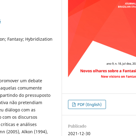
5
ion; Fantasy; Hybridization
 promover um debate
ar aquelas comumente
, partindo do pressuposto
lativa não pretendiam
PDF (English)
eu diálogo com as
o com os discursos
críticas e análises
Publicado
n (2005), Alkon (1994),
2021-12-30