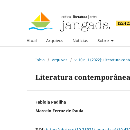
Atual
Arquivos
Notícias
Sobre
Início
/
Arquivos
/
v. 10 n. 1 (2022): Literatura con
Literatura contemporânea e
Fabíola Padilha
Marcelo Ferraz de Paula
DOI:
https://doi.org/10.35921/jangada.v1i19.43