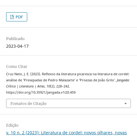
PDF
Publicado
2023-04-17
Como Citar
Cruz Neto, J. E. (2023). Reflexos da literatura picaresca na literatura de cordel:
análise de ’Presepadas de Pedro Malazarte’ e ’Proezas de João Grilo’.
Jangada:
Crítica | Literatura | Artes
,
10
(2), 228–242.
https://doi.org/10.35921/jangada.v1i20.459
Fomatos de Citação
Edição
v. 10 n. 2 (2023): Literatura de cordel: novos olhares, novas