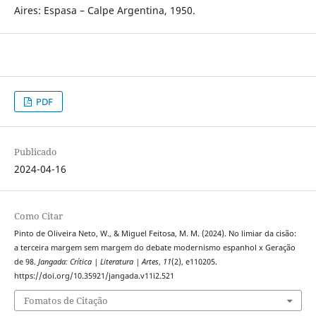
Aires: Espasa – Calpe Argentina, 1950.
PDF
Publicado
2024-04-16
Como Citar
Pinto de Oliveira Neto, W., & Miguel Feitosa, M. M. (2024). No limiar da cisão:
a terceira margem sem margem do debate modernismo espanhol x Geração
de 98.
Jangada: Crítica | Literatura | Artes
,
11
(2), e110205.
https://doi.org/10.35921/jangada.v11i2.521
Fomatos de Citação