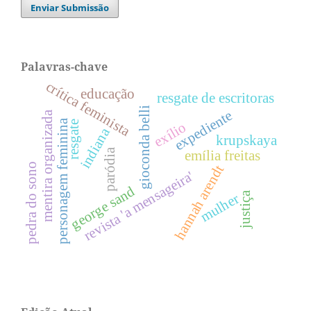
Enviar Submissão
Palavras-chave
crítica feminista
educação
resgate de escritoras
gioconda belli
expediente
mentira organizada
personagem feminina
resgate
exílio
indiana
krupskaya
paródia
emília freitas
pedra do sono
hannah arendt
revista 'a mensageira'
george sand
justiça
mulher