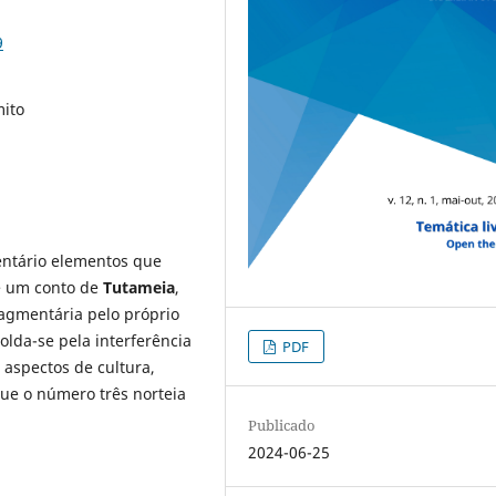
9
mito
entário elementos que
e um conto de
Tutameia
,
agmentária pelo próprio
lda-se pela interferência
PDF
s aspectos de cultura,
ue o número três norteia
Publicado
2024-06-25