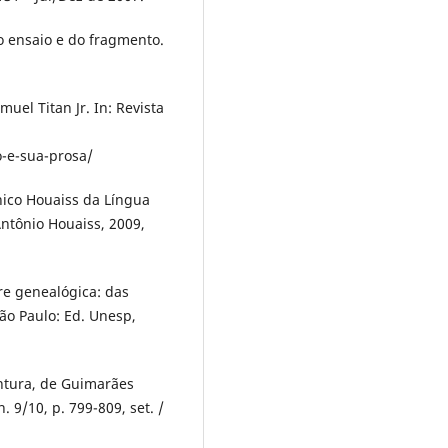
o ensaio e do fragmento.
uel Titan Jr. In: Revista
o-e-sua-prosa/
ônico Houaiss da Língua
Antônio Houaiss, 2009,
re genealógica: das
ão Paulo: Ed. Unesp,
ntura, de Guimarães
. 9/10, p. 799-809, set. /