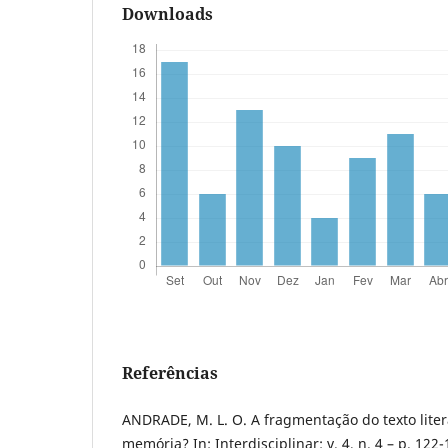
Downloads
Referências
ANDRADE, M. L. O. A fragmentação do texto literá
memória? In: Interdisciplinar: v. 4, n. 4 – p. 122