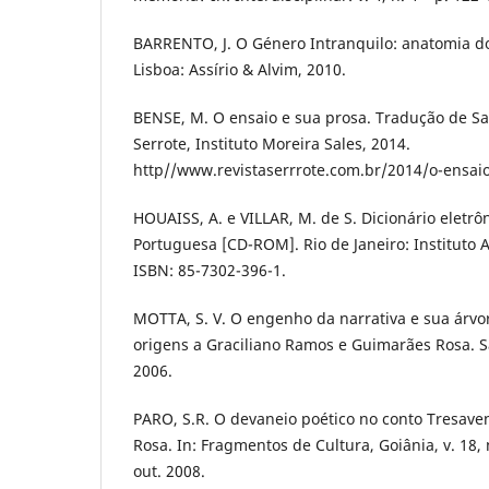
BARRENTO, J. O Género Intranquilo: anatomia d
Lisboa: Assírio & Alvim, 2010.
BENSE, M. O ensaio e sua prosa. Tradução de Sam
Serrote, Instituto Moreira Sales, 2014.
http//www.revistaserrrote.com.br/2014/o-ensai
HOUAISS, A. e VILLAR, M. de S. Dicionário eletr
Portuguesa [CD-ROM]. Rio de Janeiro: Instituto 
ISBN: 85-7302-396-1.
MOTTA, S. V. O engenho da narrativa e sua árvo
origens a Graciliano Ramos e Guimarães Rosa. S
2006.
PARO, S.R. O devaneio poético no conto Tresave
Rosa. In: Fragmentos de Cultura, Goiânia, v. 18, n
out. 2008.