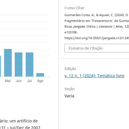
Como Citar
Guimarães Costa, A., & Aquati, C. (2024). O
fragmentário em ’Tresaventura’, de Guima
Rosa.
Jangada: Crítica | Literatura | Artes
,
12
e120108.
https://doi.org/10.35921/jangada.v12i1.54
Fomatos de Citação
Edição
v. 12 n. 1 (2024): Temática livre
Seção
Varia
rio: um artifício de
-131 – Jul/Dez de 2007.