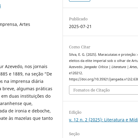
8
Publicado
Imprensa, Artes
2025-07-21
Como Citar
Silva, E. G. (2025). Maracutaias e proteção:
eleitos da elite imperial sob o olhar de Art
ur Azevedo, nos jornais
Azevedo.
Jangada: Crítica | Literatura | Artes
1885 e 1889, na seção “De
e120212.
https://doi.org/10.35921/jangada.v12i2.63
s na imprensa diária
a breve, algumas práticas
Fomatos de Citação
em duas instituições do
 maranhense que,
ada de ironia e deboche,
Edição
bate às mazelas que tanto
v. 12 n. 2 (2025): Literatura e Míd
Seção