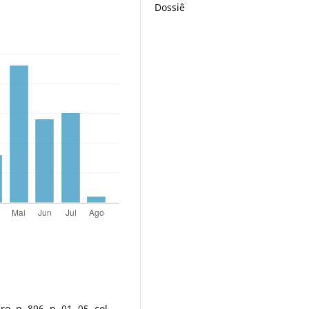
Dossiê
 n. 896, p. 01, 05. col.,