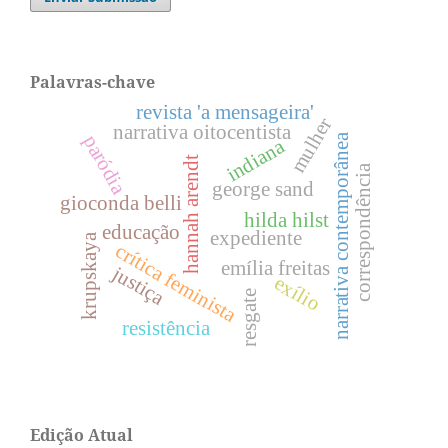
Palavras-chave
revista 'a mensageira'
mulher
narrativa oitocentista
narrativa contemporânea
paródia
indiana
hannah arendt
correspondência
george sand
gioconda belli
hilda hilst
educação
expediente
krupskaya
crítica feminista
emília freitas
justiça
exílio
resgate
resistência
Edição Atual