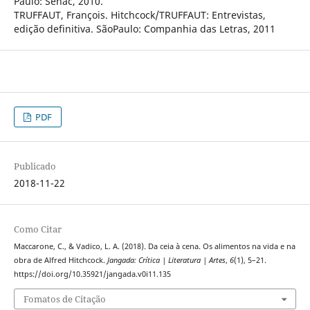
Paulo: Senac, 2010.
TRUFFAUT, François. Hitchcock/TRUFFAUT: Entrevistas,
edição definitiva. SãoPaulo: Companhia das Letras, 2011
PDF
Publicado
2018-11-22
Como Citar
Maccarone, C., & Vadico, L. A. (2018). Da ceia à cena. Os alimentos na vida e na
obra de Alfred Hitchcock.
Jangada: Crítica | Literatura | Artes
,
6
(1), 5–21.
https://doi.org/10.35921/jangada.v0i11.135
Fomatos de Citação