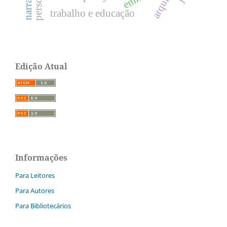
arquivos
trabalho e educação
Edição Atual
Informações
Para Leitores
Para Autores
Para Bibliotecários