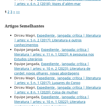
| artes: v. 6 n. 2 (2018): Vozes d'além-mar
1
2
3
>
>>
Artigos Semelhantes
Dirceu Magri,
Expediente
,
Jangada: crítica | literatura
| artes: v. 5 n. 2 (2017): Literatura e outros
conhecimentos
Equipe Jangada,
Expediente
,
Jangada: crítica |
literatura | artes: v. 11 n. 1 (2023): A pesquisa nos
Estudos Literários
Equipe Jangada,
Expediente
,
Jangada: crítica |
literatura | artes: v. 10 n. 2 (2023): Literatura de
cordel: novos olhares, novas abordagens
Dirceu Magri,
Expediente
,
Jangada: crítica | literatura
| artes: v. 5 n. 1 (2017): Lugares do Corpo
Dirceu Magri,
Expediente
,
Jangada: crítica | literatura
| artes: v. 8 n. 1 (2020): Coisa de mulher
Equipe Jangada,
Expediente
,
Jangada: crítica |
literatura | artes: v. 10 n. 1 (2022): Literatura