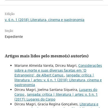
Edição
v. 6 n. 1 (2018): Literatura, cinema e gastronomia
Seção
Expediente
Artigos mais lidos pelo mesmo(s) autor(es)
Mariane Almeida Varela, Dirceu Magri,
Considerações
sobre a morte e suas diversas facetas em 'O
Estrangeiro', de Albert Camus
,
Jangada: crítica |
literatura | artes: v. 6 n. 1 (2018): Literatura, cinema e
gastronomia
Dirceu Magri, Joelma Santana Siqueira,
Lugares do
Corpo
,
Jangada: crítica | literatura | artes: v. 5 n. 1
(2017): Lugares do Corpo
Dirceu Magri, Gracia Regina Gonçalves,
Literatura e