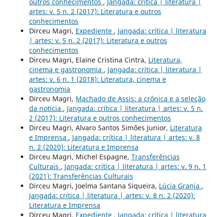
outros conhecimentos
,
Jangada: crítica | literatura |
artes: v. 5 n. 2 (2017): Literatura e outros
conhecimentos
Dirceu Magri,
Expediente
,
Jangada: crítica | literatura
| artes: v. 5 n. 2 (2017): Literatura e outros
conhecimentos
Dirceu Magri, Elaine Cristina Cintra,
Literatura,
cinema e gastronomia
,
Jangada: crítica | literatura |
artes: v. 6 n. 1 (2018): Literatura, cinema e
gastronomia
Dirceu Magri,
Machado de Assis: a crônica e a seleção
da notícia
,
Jangada: crítica | literatura | artes: v. 5 n.
2 (2017): Literatura e outros conhecimentos
Dirceu Magri, Alvaro Santos Simões Junior,
Literatura
e Imprensa
,
Jangada: crítica | literatura | artes: v. 8
n. 2 (2020): Literatura e Imprensa
Dirceu Magri, Michel Espagne,
Transferências
Culturais
,
Jangada: crítica | literatura | artes: v. 9 n. 1
(2021): Transferências Culturais
Dirceu Magri, Joelma Santana Siqueira,
Lúcia Granja
,
Jangada: crítica | literatura | artes: v. 8 n. 2 (2020):
Literatura e Imprensa
Dirceu Magri,
Expediente
,
Jangada: crítica | literatura