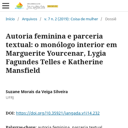
Início
/
Arquivos
/
v. 7 n. 2 (2019): Coisa de mulher
/
Dossiê
Autoria feminina e parceria
textual: o monólogo interior em
Marguerite Yourcenar, Lygia
Fagundes Telles e Katherine
Mansfield
Suzane Morais da Veiga Silveira
UFRJ
DOI:
https://doi.org/10.35921/jangada.v1i14.232
Palavras-chave:
autoria feminina, parceria textual,