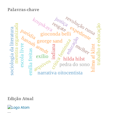
Palavras-chave
revolução russa
justiça
krupskaya
resgate
mentira organizada
trabalho e educação
expediente
sociologia da literatura
paródia
gioconda belli
hannah arendt
educação
crítica feminista
george sand
mulher
escola livre
indiana
hilma af klint
emília freitas
exílio
hilda hilst
arquivos
pedra do sono
narrativa oitocentista
Edição Atual