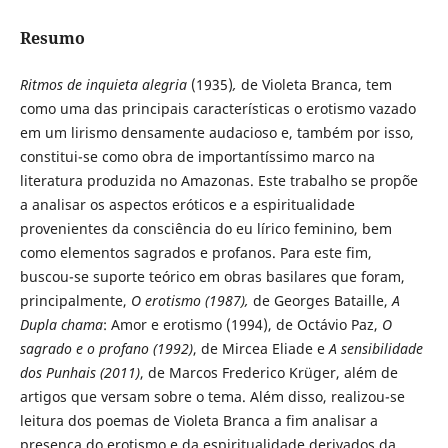
Resumo
Ritmos de inquieta alegria
(1935)
,
de Violeta Branca, tem
como uma das principais características o erotismo vazado
em um lirismo densamente audacioso e, também por isso,
constitui-se como obra de importantíssimo marco na
literatura produzida no Amazonas. Este trabalho se propõe
a analisar os aspectos eróticos e a espiritualidade
provenientes da consciência do eu lírico feminino, bem
como elementos sagrados e profanos. Para este fim,
buscou-se suporte teórico em obras basilares que foram,
principalmente,
O erotismo (1987),
de Georges Bataille,
A
Dupla chama
: Amor e erotismo (1994), de Octávio Paz,
O
sagrado e o profano (1992)
, de Mircea Eliade e
A sensibilidade
dos Punhais (2011)
, de Marcos Frederico Krüger, além de
artigos que versam sobre o tema. Além disso, realizou-se
leitura dos poemas de Violeta Branca a fim analisar a
presença do erotismo e da espiritualidade derivados da