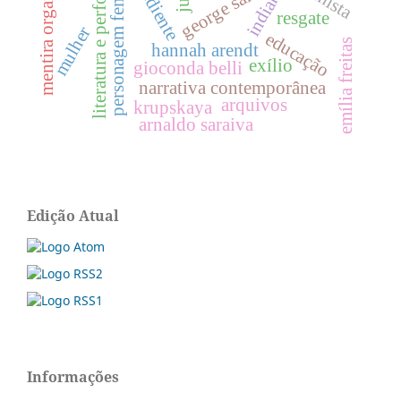
literatura e performance
mentira organizada
personagem feminina
expediente
george sand
indiana
resgate
mulher
educação
emília freitas
hannah arendt
exílio
gioconda belli
narrativa contemporânea
arquivos
krupskaya
arnaldo saraiva
Edição Atual
Informações