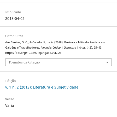
Publicado
2018-04-02
Como Citar
dos Santos, G. C., & Calado, K. de A. (2018). Postura e Método Realista em
Gaibéus e Trabalhadores.
Jangada: Crítica | Literatura | Artes
,
1
(2), 25–43.
https://doi.org/10.35921/jangada.v0i2.26
Fomatos de Citação
Edição
v. 1 n. 2 (2013): Literatura e Subjetividade
Seção
Varia