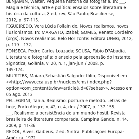
BENJAMIN, Walter. Pequena história da fotografia. In: ___.
Magia e técnica, arte e política: ensaios sobre literatura e
história da cultura. 8 ed. rev. São Paulo: Brasiliense,
2012, p. 97-115.
FIGUEIREDO, Vera Lúcia Follain de. Novos realismos, novos
ilusionismos. In: MARGATO, Izabel; GOMES, Renato Cordeiro
(orgs). Novos realismos. Belo Horizonte: Editora UFMG, 2012,
p. 119 – 132.
FONSECA, Pedro Carlos Louzada; SOUSA, Fábio D?Abadia.
Literatura e fotografia: o anseio pela apreensão do instante.
Signótica, Goiânia, v. 20, n. 1, jan-jun / 2008, p.
149-174.
MURITIBS, Maiara.Sebastião Salgado: fólio. Disponível em
<<http://www.eca.usp.br/nucleos/cms/index.php?
option=com_content&view=article&id=67sebas>>. Acesso em
05 ago. 2013
PELLEGRINI, Tânia. Realismo: postura e método. Letras de
hoje, Porto Alegre, v. 42, n. 4, dez / 2007, p. 137-155.
___. Realismo: a persistência de um mundo hostil. Revista
brasileira de literatura comparada, Campina Gande, n. 14,
2009, p. 11-36.
REDOL, Alves. Gaibéus. 2 ed. Sintra: Publicações Europa-
América, 1972.