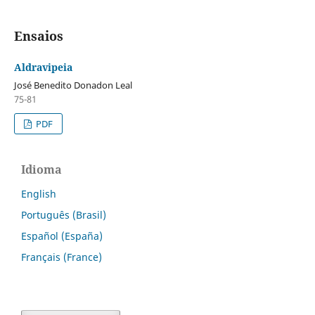
Ensaios
Aldravipeia
José Benedito Donadon Leal
75-81
PDF
Idioma
English
Português (Brasil)
Español (España)
Français (France)