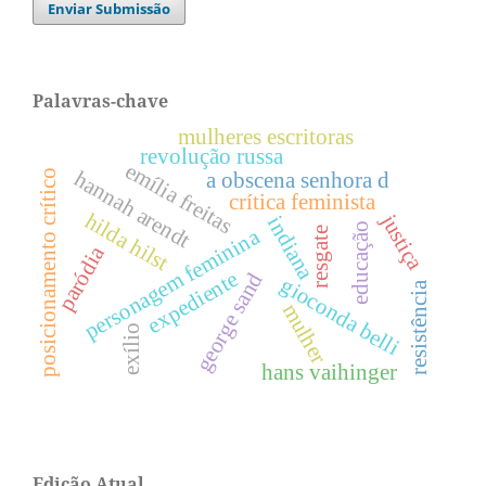
Enviar Submissão
Palavras-chave
mulheres escritoras
revolução russa
emília freitas
hannah arendt
a obscena senhora d
posicionamento crítico
crítica feminista
hilda hilst
justiça
indiana
educação
personagem feminina
resgate
paródia
expediente
george sand
gioconda belli
resistência
mulher
exílio
hans vaihinger
Edição Atual