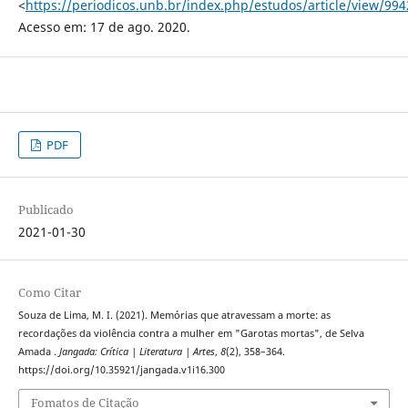
<
https://periodicos.unb.br/index.php/estudos/article/view/99
Acesso em: 17 de ago. 2020.
PDF
Publicado
2021-01-30
Como Citar
Souza de Lima, M. I. (2021). Memórias que atravessam a morte: as
recordações da violência contra a mulher em "Garotas mortas", de Selva
Amada .
Jangada: Crítica | Literatura | Artes
,
8
(2), 358–364.
https://doi.org/10.35921/jangada.v1i16.300
Fomatos de Citação