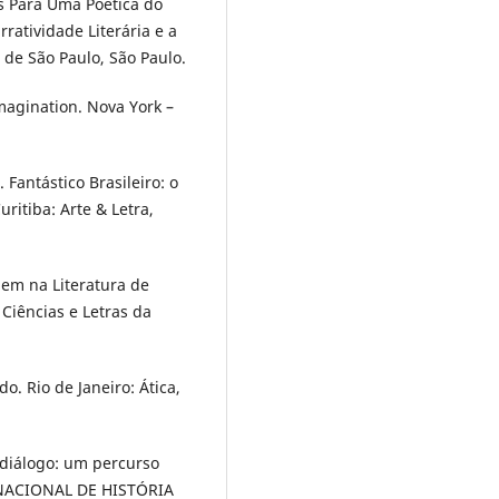
s Para Uma Poética do
atividade Literária e a
 de São Paulo, São Paulo.
magination. Nova York –
antástico Brasileiro: o
uritiba: Arte & Letra,
gem na Literatura de
 Ciências e Letras da
o. Rio de Janeiro: Ática,
 diálogo: um percurso
ERNACIONAL DE HISTÓRIA