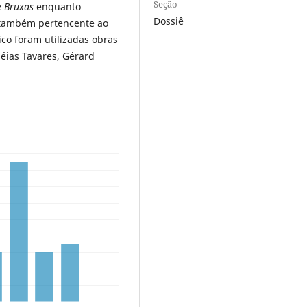
Seção
e Bruxas
enquanto
Dossiê
e também pertencente ao
o foram utilizadas obras
éias Tavares, Gérard