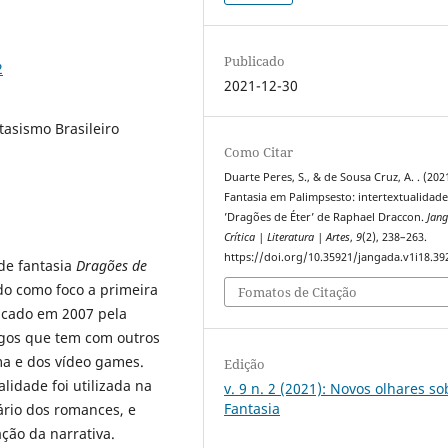
Publicado
2
2021-12-30
tasismo Brasileiro
Como Citar
Duarte Peres, S., & de Sousa Cruz, A. . (202
Fantasia em Palimpsesto: intertextualidad
’Dragões de Éter’ de Raphael Draccon.
Jan
Crítica | Literatura | Artes
,
9
(2), 238–263.
https://doi.org/10.35921/jangada.v1i18.39
de fantasia
Dragões de
ndo como foco a primeira
Fomatos de Citação
blicado em 2007 pela
logos que tem com outros
ma e dos vídeo games.
Edição
lidade foi utilizada na
v. 9 n. 2 (2021): Novos olhares so
Fantasia
nário dos romances, e
ção da narrativa.