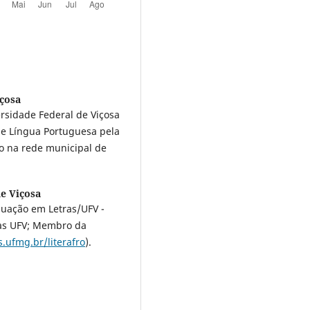
içosa
rsidade Federal de Viçosa
de Língua Portuguesa pela
co na rede municipal de
de Viçosa
uação em Letras/UFV -
tras UFV; Membro da
.ufmg.br/literafro
).