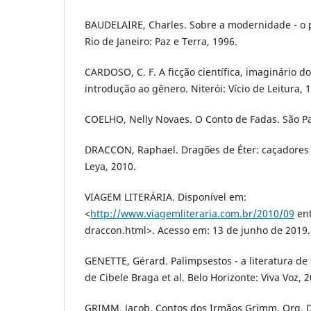
BAUDELAIRE, Charles. Sobre a modernidade - o 
Rio de Janeiro: Paz e Terra, 1996.
CARDOSO, C. F. A ficção científica, imaginário d
introdução ao gênero. Niterói: Vício de Leitura, 
COELHO, Nelly Novaes. O Conto de Fadas. São Pau
DRACCON, Raphael. Dragões de Éter: caçadores 
Leya, 2010.
VIAGEM LITERÁRIA. Disponível em:
<
http://www.viagemliteraria.com.br/2010/09
ent
draccon.html>. Acesso em: 13 de junho de 2019.
GENETTE, Gérard. Palimpsestos - a literatura d
de Cibele Braga et al. Belo Horizonte: Viva Voz, 2
GRIMM, Jacob. Contos dos Irmãos Grimm. Org. Dra