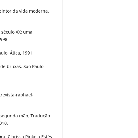
pintor da vida moderna.
o século XX: uma
1998.
lo: Ática, 1991.
de bruxas. São Paulo:
revista-raphael-
e segunda mão. Tradução
010.
. Clarissa Pinkola Estés.