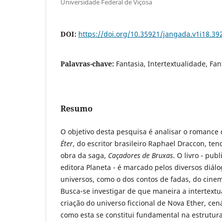
Universidade Federal de Viçosa
DOI:
https://doi.org/10.35921/jangada.v1i18.39
Palavras-chave:
Fantasia, Intertextualidade, Fan
Resumo
O objetivo desta pesquisa é analisar o romance 
Éter
, do escritor brasileiro Raphael Draccon, te
obra da saga,
Caçadores de Bruxas
. O livro - pu
editora Planeta - é marcado pelos diversos diá
universos, como o dos contos de fadas, do cine
Busca-se investigar de que maneira a intertextua
criação do universo ficcional de Nova Ether, ce
como esta se constitui fundamental na estrutura