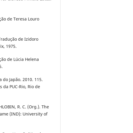
ção de Teresa Louro
radução de Izidoro
ix, 1975.
ção de Lúcia Helena
5.
 do Japão. 2010. 115.
is da PUC-Rio, Rio de
LOBIN, R. C. (Org.). The
Dame (IND): University of