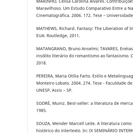
MARINHO, Celisa Carolina Álvares. Contribuiçõe
Maravilhoso. Um Estudo Comparativo Entre a Narr
Cinematográfica. 2006. 172. Tese – Universidade
MATHEWS, Richard. Fantasy: The Liberation of I
EUA: Routledge, 2011.
MATANGRANO, Bruno Anselmi; TAVARES, Enéias. F
insólito literário do romantismo ao fantasismo. C
2018.
PEREIRA, Maria Otília Farto. Estilo e Metalingua
Monteiro Lobato. 2004. 274. Tese - Faculdade de
UNESP, Assis – SP.
SODRÉ, Muniz. Best-seller: a literatura de mercad
1985.
SOUZA, Wender Marcell Leite. A literatura como
histórico do intertexto. In: IX SEMINÁRIO INT