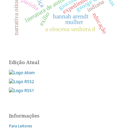
literatura de autoria feminina
narrativa oitocentista
george sand
expediente
paródia
indiana
exílio
educação
hannah arendt
mulher
a obscena senhora d
Edição Atual
Informações
Para Leitores