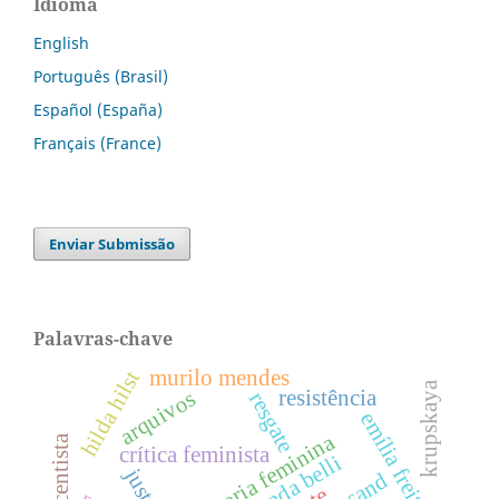
Idioma
English
Português (Brasil)
Español (España)
Français (France)
Enviar Submissão
Palavras-chave
murilo mendes
hilda hilst
krupskaya
resistência
arquivos
resgate
emília freitas
crítica feminista
gioconda belli
justiça