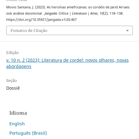
Movio Santana, J. (2023). As heroínas amefricanas: os cordéis de Jarid Arraes
sob análise decolonial .
Jangada: Crítica | Literatura | Artes
,
10
(2), 118–138.
https://doi.org/10.35921/jangada.v1i20.467
Fomatos de Citação
Edição
v. 10 n. 2 (2023): Literatura de cordel: novos olhares, novas
abordagens
Seção
Dossiê
Idioma
English
Português (Brasil)