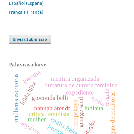
Español (España)
Français (France)
Enviar Submissão
Palavras-chave
paródia
mulheres escritoras
mentira organizada
hilda hilst
literatura de autoria feminina
resgate
expediente
resgate de escritoras
exílio
gioconda belli
george sand
krupskaya
hannah arendt
indiana
crítica feminista
emília freitas
mulher
educação
arquivos
justiça