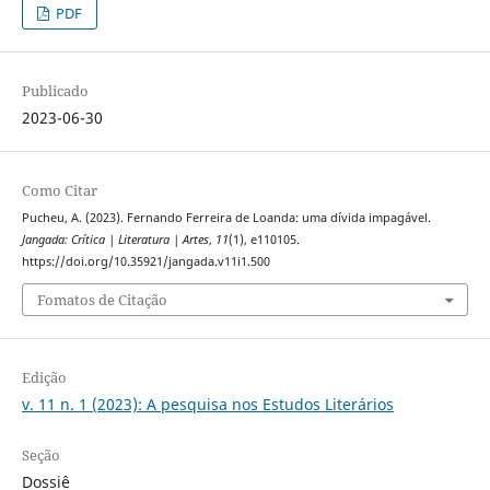
PDF
Publicado
2023-06-30
Como Citar
Pucheu, A. (2023). Fernando Ferreira de Loanda: uma dívida impagável.
Jangada: Crítica | Literatura | Artes
,
11
(1), e110105.
https://doi.org/10.35921/jangada.v11i1.500
Fomatos de Citação
Edição
v. 11 n. 1 (2023): A pesquisa nos Estudos Literários
Seção
Dossiê