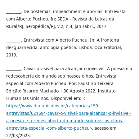
________. De postemas, impeachment e aporias: Entrevista
com Alberto Pucheu. In: SEDA - Revista de Letras da
Rural/RJ. Seropédica/RJ, v.2, n.4, jan./abri., 2017.
________. Entrevista com Alberto Pucheu. In: A fronteira
desguarnecida; antologia poética. Lisboa: Oca Editorial,
2019.
________. Cavar o visível para alcançar o invisível. A poesia e a
redescoberta do mundo sob nossos olhos. Entrevista
especial com Alberto Pucheu. Por: Faustino Teixeira |
Edição: Ricardo Machado | 30 Agosto 2022. Instituto
Humanitas Unisinos. Disponível em: <
https://www.ihu.unisinos.br/categorias/159-
entrevistas/621694-cavar-o-visivel-para-alcancar-o-invisivel-
a-poesia-e-a-redescoberta-do-mundo-sob-nossos-olhos-
entrevista-especial-com-alberto-pucheu
>, acesso em
27/03/2023.