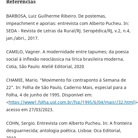
Referências
BARBOSA, Luiz Guilherme Ribeiro. De postemas,
impeachment e aporias: entrevista com Alberto Pucheu. In:
SEDA - Revista de Letras da Rural/RJ. Seropédica/RJ, v.2, n.4,
jan./abri., 2017.
CAMILO, Vagner. A modernidade entre tapumes; da poesia
social à inflexão neoclássica na lírica brasileira moderna.
Cotia, São Paulo: Ateliê Editorial, 2020
CHAMIE, Mario. “Movimento foi contraponto à Semana de
22”. In: Folha de São Paulo, Caderno Mais, especial para a
Folha, 4 de junho de 1995. Disponível em:
<
https://www1.folha.uol.com.br/fsp/1995/6/04/mais!/32.html)
>
acesso em 27/03/2023.
COHN, Sergio. Entrevista com Alberto Pucheu. In: A fronteira
desguarnecida; antologia poética. Lisboa: Oca Editorial,
2019.