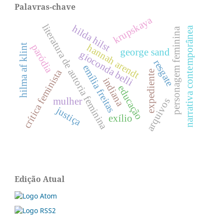
Palavras-chave
krupskaya
literatura de autoria feminina
hilda hilst
narrativa contemporânea
personagem feminina
paródia
hannah arendt
hilma af klint
george sand
gioconda belli
resgate
emília freitas
crítica feminista
expediente
indiana
educação
mulher
arquivos
justiça
exílio
Edição Atual