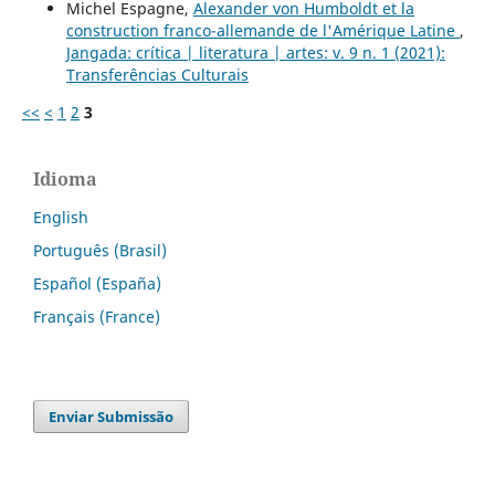
Michel Espagne,
Alexander von Humboldt et la
construction franco-allemande de l'Amérique Latine
,
Jangada: crítica | literatura | artes: v. 9 n. 1 (2021):
Transferências Culturais
<<
<
1
2
3
Idioma
English
Português (Brasil)
Español (España)
Français (France)
Enviar Submissão