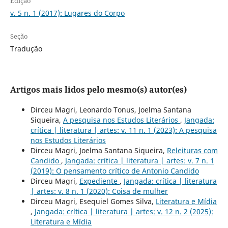
Edição
v. 5 n. 1 (2017): Lugares do Corpo
Seção
Tradução
Artigos mais lidos pelo mesmo(s) autor(es)
Dirceu Magri, Leonardo Tonus, Joelma Santana
Siqueira,
A pesquisa nos Estudos Literários
,
Jangada:
crítica | literatura | artes: v. 11 n. 1 (2023): A pesquisa
nos Estudos Literários
Dirceu Magri, Joelma Santana Siqueira,
Releituras com
Candido
,
Jangada: crítica | literatura | artes: v. 7 n. 1
(2019): O pensamento crítico de Antonio Candido
Dirceu Magri,
Expediente
,
Jangada: crítica | literatura
| artes: v. 8 n. 1 (2020): Coisa de mulher
Dirceu Magri, Esequiel Gomes Silva,
Literatura e Mídia
,
Jangada: crítica | literatura | artes: v. 12 n. 2 (2025):
Literatura e Mídia