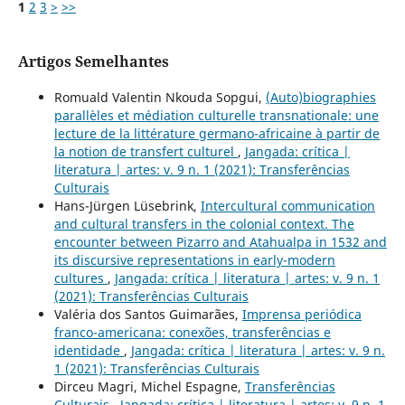
1
2
3
>
>>
Artigos Semelhantes
Romuald Valentin Nkouda Sopgui,
(Auto)biographies
parallèles et médiation culturelle transnationale: une
lecture de la littérature germano-africaine à partir de
la notion de transfert culturel
,
Jangada: crítica |
literatura | artes: v. 9 n. 1 (2021): Transferências
Culturais
Hans-Jürgen Lüsebrink,
Intercultural communication
and cultural transfers in the colonial context. The
encounter between Pizarro and Atahualpa in 1532 and
its discursive representations in early-modern
cultures
,
Jangada: crítica | literatura | artes: v. 9 n. 1
(2021): Transferências Culturais
Valéria dos Santos Guimarães,
Imprensa periódica
franco-americana: conexões, transferências e
identidade
,
Jangada: crítica | literatura | artes: v. 9 n.
1 (2021): Transferências Culturais
Dirceu Magri, Michel Espagne,
Transferências
Culturais
,
Jangada: crítica | literatura | artes: v. 9 n. 1