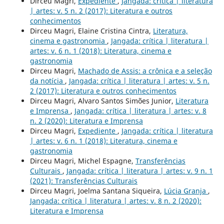
Dirceu Magri,
Expediente
,
Jangada: crítica | literatura
| artes: v. 5 n. 2 (2017): Literatura e outros
conhecimentos
Dirceu Magri, Elaine Cristina Cintra,
Literatura,
cinema e gastronomia
,
Jangada: crítica | literatura |
artes: v. 6 n. 1 (2018): Literatura, cinema e
gastronomia
Dirceu Magri,
Machado de Assis: a crônica e a seleção
da notícia
,
Jangada: crítica | literatura | artes: v. 5 n.
2 (2017): Literatura e outros conhecimentos
Dirceu Magri, Alvaro Santos Simões Junior,
Literatura
e Imprensa
,
Jangada: crítica | literatura | artes: v. 8
n. 2 (2020): Literatura e Imprensa
Dirceu Magri,
Expediente
,
Jangada: crítica | literatura
| artes: v. 6 n. 1 (2018): Literatura, cinema e
gastronomia
Dirceu Magri, Michel Espagne,
Transferências
Culturais
,
Jangada: crítica | literatura | artes: v. 9 n. 1
(2021): Transferências Culturais
Dirceu Magri, Joelma Santana Siqueira,
Lúcia Granja
,
Jangada: crítica | literatura | artes: v. 8 n. 2 (2020):
Literatura e Imprensa