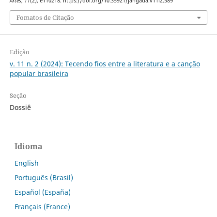
Artes
,
11
(2), e110218. https://doi.org/10.35921/jangada.v11i2.589
Fomatos de Citação
Edição
v. 11 n. 2 (2024): Tecendo fios entre a literatura e a canção
popular brasileira
Seção
Dossiê
Idioma
English
Português (Brasil)
Español (España)
Français (France)