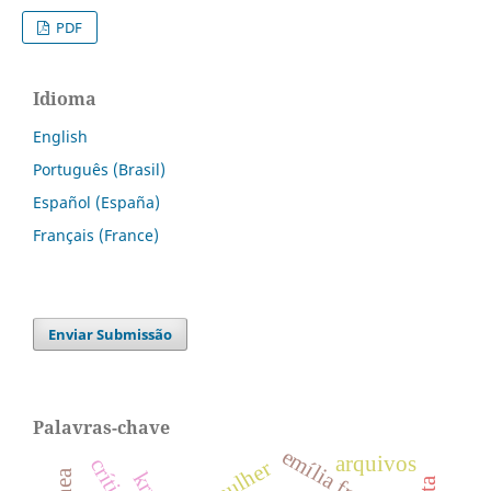
PDF
Idioma
English
Português (Brasil)
Español (España)
Français (France)
Enviar Submissão
Palavras-chave
emília freitas
arquivos
mulher