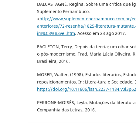
DALCASTAGNÈ, Regina. Sobre uma crítica que ign
Suplemento Pernambuco.
<
http://www.suplementopernambuco.com.br/
anteriores/72-resenha/1825-literatura-mutante
im%C3%B3vel.htm
. Acesso em 23 ago 2017.
EAGLETON, Terry. Depois da teoria: um olhar sob
o pós-modernismo. Trad. Maria Lúcia Oliveira. Ri
Brasileira, 2016.
MOSER, Walter. (1998). Estudos literários, Estud
reposicionamentos. In: Litera-tura e Sociedade, 3
https://doi.org/10.11606/issn.2237-1184.v0i3p6
PERRONE-MOISÉS, Leyla. Mutações da literatura 
Companhia das Letras, 2016.