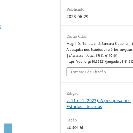
Publicado
2023-06-29
3
Como Citar
Magri, D., Tonus, L., & Santana Siqueira, J. 
A pesquisa nos Estudos Literários.
Jangada: 
| Literatura | Artes
,
11
(1), e110101.
https://doi.org/10.35921/jangada.v11i1.51
Fomatos de Citação
Edição
v. 11 n. 1 (2023): A pesquisa nos
Estudos Literários
Seção
Editorial