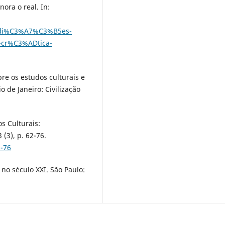
ora o real. In:
edi%C3%A7%C3%B5es-
,-cr%C3%ADtica-
re os estudos culturais e
o de Janeiro: Civilização
os Culturais:
 (3), p. 62-76.
2-76
no século XXI. São Paulo: