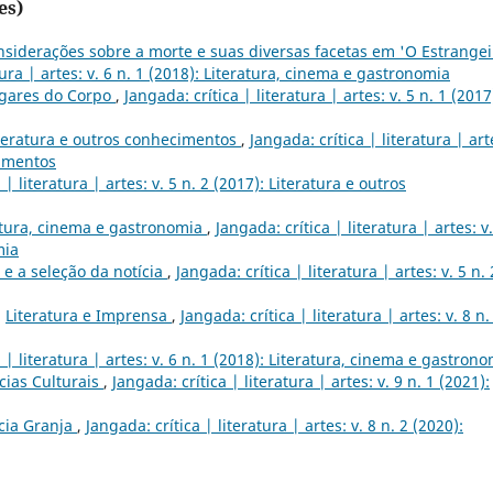
es)
siderações sobre a morte e suas diversas facetas em 'O Estrangei
tura | artes: v. 6 n. 1 (2018): Literatura, cinema e gastronomia
gares do Corpo
,
Jangada: crítica | literatura | artes: v. 5 n. 1 (2017
teratura e outros conhecimentos
,
Jangada: crítica | literatura | art
cimentos
 | literatura | artes: v. 5 n. 2 (2017): Literatura e outros
atura, cinema e gastronomia
,
Jangada: crítica | literatura | artes: v.
mia
 e a seleção da notícia
,
Jangada: crítica | literatura | artes: v. 5 n. 
,
Literatura e Imprensa
,
Jangada: crítica | literatura | artes: v. 8 n.
 | literatura | artes: v. 6 n. 1 (2018): Literatura, cinema e gastron
cias Culturais
,
Jangada: crítica | literatura | artes: v. 9 n. 1 (2021):
cia Granja
,
Jangada: crítica | literatura | artes: v. 8 n. 2 (2020):