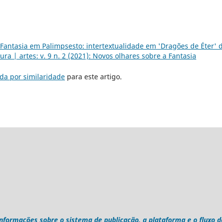
Fantasia em Palimpsesto: intertextualidade em 'Dragões de Éter' 
tura | artes: v. 9 n. 2 (2021): Novos olhares sobre a Fantasia
da por similaridade
para este artigo.