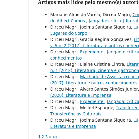
Artigos mais lidos pelo mesmo(s) autor(
Mariane Almeida Varela, Dirceu Magri,
Con
de Albert Camus
,
Jangada: crítica | litera
Dirceu Magri, Joelma Santana Siqueira,
Lu
Lugares do Corpo
Dirceu Magri, Gracia Regina Gonçalves,
Li
v. 5 n. 2 (2017): Literatura e outros conhe
Dirceu Magri,
Expediente
,
Jangada: crítica
conhecimentos
Dirceu Magri, Elaine Cristina Cintra,
Liter
n. 1 (2018): Literatura, cinema e gastrono
Dirceu Magri,
Machado de Assis: a crônica
(2017): Literatura e outros conhecimentos
Dirceu Magri, Alvaro Santos Simões Junior
(2020): Literatura e Imprensa
Dirceu Magri,
Expediente
,
Jangada: crítica
Dirceu Magri, Michel Espagne,
Transferên
Transferências Culturais
Dirceu Magri, Joelma Santana Siqueira,
Lú
Literatura e Imprensa
1
2
3
>
>>