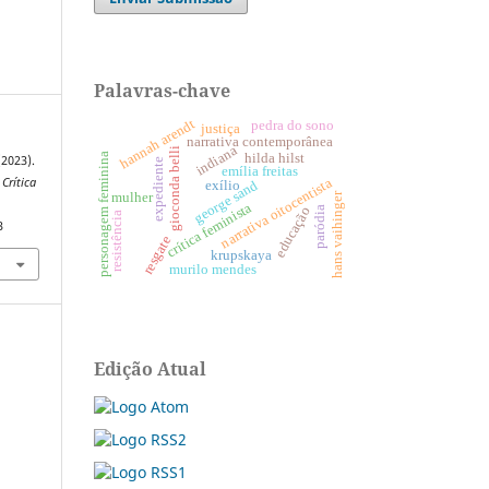
Palavras-chave
hannah arendt
pedra do sono
justiça
narrativa contemporânea
indiana
gioconda belli
hilda hilst
personagem feminina
(2023).
expediente
emília freitas
narrativa oitocentista
Crítica
george sand
exílio
mulher
hans vaihinger
crítica feminista
educação
paródia
resistência
3
resgate
krupskaya
murilo mendes
Edição Atual