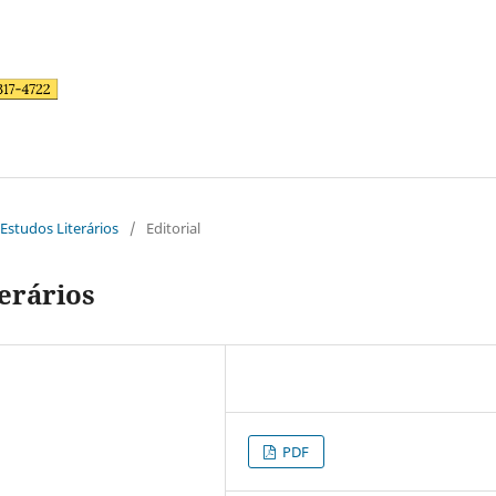
 Estudos Literários
/
Editorial
erários
PDF