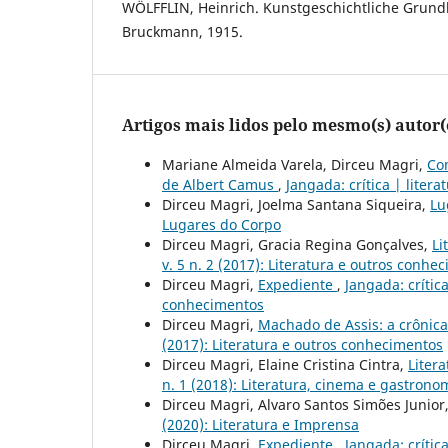
WÖLFFLIN, Heinrich. Kunstgeschichtliche Grund
Bruckmann, 1915.
Artigos mais lidos pelo mesmo(s) autor(
Mariane Almeida Varela, Dirceu Magri,
Con
de Albert Camus
,
Jangada: crítica | litera
Dirceu Magri, Joelma Santana Siqueira,
Lu
Lugares do Corpo
Dirceu Magri, Gracia Regina Gonçalves,
Li
v. 5 n. 2 (2017): Literatura e outros conhe
Dirceu Magri,
Expediente
,
Jangada: crítica
conhecimentos
Dirceu Magri,
Machado de Assis: a crônica
(2017): Literatura e outros conhecimentos
Dirceu Magri, Elaine Cristina Cintra,
Liter
n. 1 (2018): Literatura, cinema e gastrono
Dirceu Magri, Alvaro Santos Simões Junior
(2020): Literatura e Imprensa
Dirceu Magri,
Expediente
,
Jangada: crítica