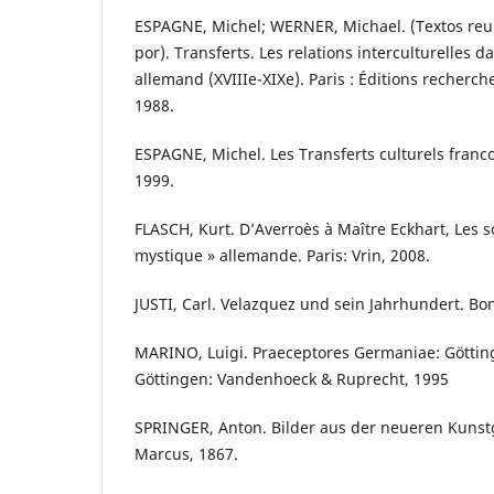
ESPAGNE, Michel; WERNER, Michael. (Textos reu
por). Transferts. Les relations interculturelles d
allemand (XVIIIe-XIXe). Paris : Éditions recherche 
1988.
ESPAGNE, Michel. Les Transferts culturels franco
1999.
FLASCH, Kurt. D’Averroès à Maître Eckhart, Les s
mystique » allemande. Paris: Vrin, 2008.
JUSTI, Carl. Velazquez und sein Jahrhundert. Bo
MARINO, Luigi. Praeceptores Germaniae: Göttin
Göttingen: Vandenhoeck & Ruprecht, 1995
SPRINGER, Anton. Bilder aus der neueren Kunstg
Marcus, 1867.