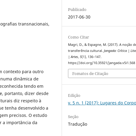
Publicado
2017-06-30
iografias transnacionais,
Como Citar
Magri, D., & Espagne, M. (2017). A noção d
transferência cultural.
Jangada: Crítica | Lit
| Artes
,
5
(1), 136–147.
https://doi.org/10.35921/jangada.v5i1.568
 contexto para outro
Fomatos de Citação
, numa dinâmica de
reconhecida tendo em
e, portanto, dizer desde
Edição
turais diz respeito à
v. 5 n. 1 (2017): Lugares do Corp
e tenha desenvolvido a
gem precisos. O estudo
Seção
ar a importância da
Tradução