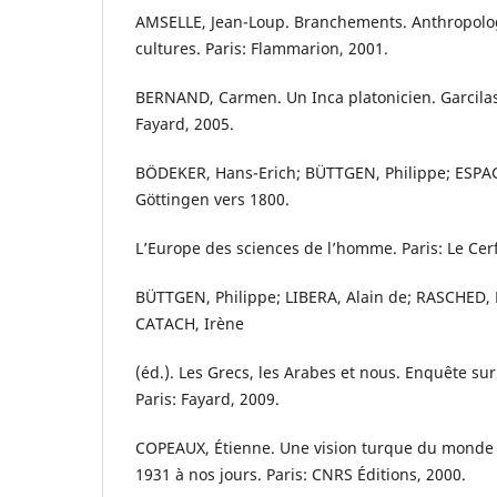
AMSELLE, Jean-Loup. Branchements. Anthropologi
cultures. Paris: Flammarion, 2001.
BERNAND, Carmen. Un Inca platonicien. Garcilaso
Fayard, 2005.
BÖDEKER, Hans-Erich; BÜTTGEN, Philippe; ESPAG
Göttingen vers 1800.
L’Europe des sciences de l’homme. Paris: Le Cerf
BÜTTGEN, Philippe; LIBERA, Alain de; RASCHED
CATACH, Irène
(éd.). Les Grecs, les Arabes et nous. Enquête su
Paris: Fayard, 2009.
COPEAUX, Étienne. Une vision turque du monde à
1931 à nos jours. Paris: CNRS Éditions, 2000.