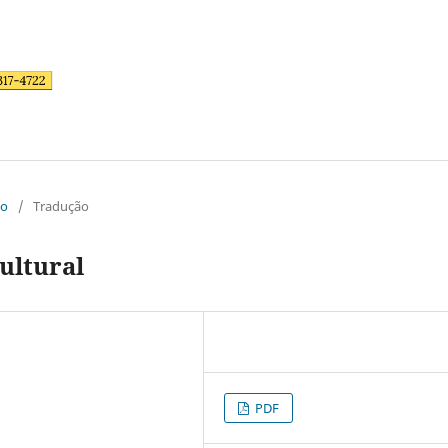
po
/
Tradução
ultural
PDF