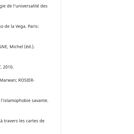
e de l’universalité des
 de la Vega. Paris:
NE, Michel (éd.).
, 2010.
, Marwan; ROSIER-
r l’islamophobie savante.
 travers les cartes de