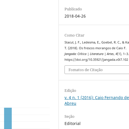
Publicado
2018-04-26
Como Citar
Stacul, J. F., Ledesma, E., Goebel, R. C., & Ka
T. (2018). Os frescos morangos de Caio F.
Jangada: Crítica | Literatura | Artes
,
4
(1), 1–3
https://doi.org/10.35921/jangada.v0i7.102
Fomatos de Citação
Edição
v. 4 n. 1 (2016): Caio Fernando d
Abreu
Seção
Editorial