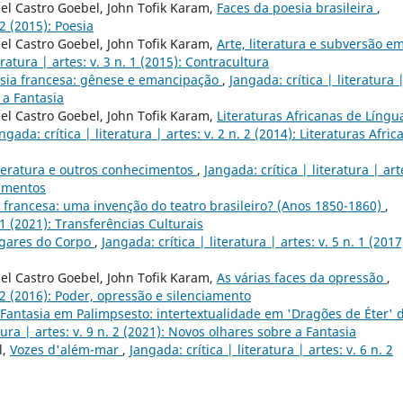
el Castro Goebel, John Tofik Karam,
Faces da poesia brasileira
,
 2 (2015): Poesia
el Castro Goebel, John Tofik Karam,
Arte, literatura e subversão e
eratura | artes: v. 3 n. 1 (2015): Contracultura
sia francesa: gênese e emancipação
,
Jangada: crítica | literatura 
 a Fantasia
el Castro Goebel, John Tofik Karam,
Literaturas Africanas de Língu
ngada: crítica | literatura | artes: v. 2 n. 2 (2014): Literaturas Afri
teratura e outros conhecimentos
,
Jangada: crítica | literatura | art
cimentos
" francesa: uma invenção do teatro brasileiro? (Anos 1850-1860)
,
. 1 (2021): Transferências Culturais
gares do Corpo
,
Jangada: crítica | literatura | artes: v. 5 n. 1 (2017
el Castro Goebel, John Tofik Karam,
As várias faces da opressão
,
n. 2 (2016): Poder, opressão e silenciamento
Fantasia em Palimpsesto: intertextualidade em 'Dragões de Éter' 
tura | artes: v. 9 n. 2 (2021): Novos olhares sobre a Fantasia
l,
Vozes d'além-mar
,
Jangada: crítica | literatura | artes: v. 6 n. 2