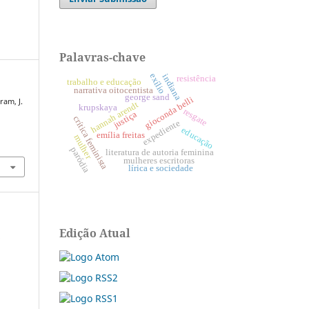
Palavras-chave
exílio
indiana
resistência
trabalho e educação
narrativa oitocentista
george sand
gioconda belli
ram, J.
hannah arendt
krupskaya
resgate
justiça
crítica feminista
expediente
.
educação
emília freitas
mulher
paródia
literatura de autoria feminina
mulheres escritoras
lírica e sociedade
Edição Atual
e