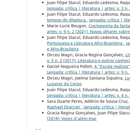
Juan Filipe Stacul, Eduardo Ledesma, Raqu
Jangada: crítica | literatura | artes: v. 3 n.
Juan Filipe Stacul, Eduardo Ledesma, Raqu
tempos de ditadura
,
Jangada: crítica | lit
Marie-Lucie Bougon,
Cosmogonia da fanta
artes: v. 9 n. 2 (2021): Novos olhares sobre
Juan Filipe Stacul, Eduardo Ledesma, Raqu
Portuguesa e Literatura Afro-Brasileira
,
Ja
e Afro-Brasileira
Dirceu Magri, Gracia Regina Gonçalves,
Li
v. 5 n. 2 (2017): Literatura e outros conhe
Daniel Nogueira Polleti,
A "Escola realista
Jangada: crítica | literatura | artes: v. 9 n
Dirceu Magri, Joelma Santana Siqueira,
Lu
Lugares do Corpo
Juan Filipe Stacul, Eduardo Ledesma, Raqu
Jangada: crítica | literatura | artes: v. 4 
Sara Duarte Peres, Adélcio de Sousa Cruz,
Raphael Draccon
,
Jangada: crítica | litera
Gracia Regina Gonçalves, Juan Filipe Stacu
(2018): Vozes d'além-mar