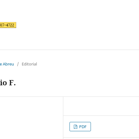
de Abreu
/
Editorial
io F.
PDF