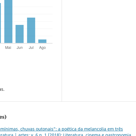
as.
es)
 mínimas, chuvas outonais”: a poética da melancolia em três
teratura | artes: v. 6 n. 1 (2018): Literatura, cinema e gastronomia