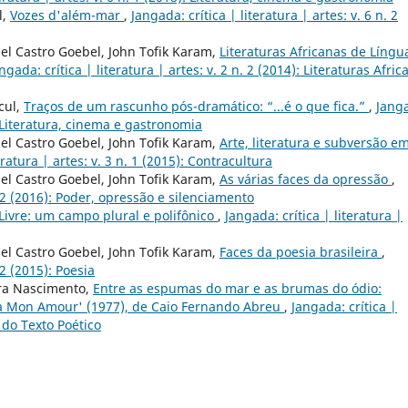
l,
Vozes d'além-mar
,
Jangada: crítica | literatura | artes: v. 6 n. 2
el Castro Goebel, John Tofik Karam,
Literaturas Africanas de Língu
ngada: crítica | literatura | artes: v. 2 n. 2 (2014): Literaturas Afri
cul,
Traços de um rascunho pós-dramático: “...é o que fica.”
,
Jang
): Literatura, cinema e gastronomia
el Castro Goebel, John Tofik Karam,
Arte, literatura e subversão e
eratura | artes: v. 3 n. 1 (2015): Contracultura
el Castro Goebel, John Tofik Karam,
As várias faces da opressão
,
n. 2 (2016): Poder, opressão e silenciamento
Livre: um campo plural e polifônico
,
Jangada: crítica | literatura |
el Castro Goebel, John Tofik Karam,
Faces da poesia brasileira
,
 2 (2015): Poesia
ira Nascimento,
Entre as espumas do mar e as brumas do ódio:
aba Mon Amour' (1977), de Caio Fernando Abreu
,
Jangada: crítica |
s do Texto Poético