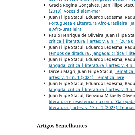
Gracia Regina Gonçalves, Juan Filipe Stacu
(2018): Vozes d'além-mar
Juan Filipe Stacul, Eduardo Ledesma, Raqu
Portuguesa e Literatura Afro-Brasileira
,
Ja
e Afro-Brasileira
Paulo Henrique de Oliveira, Juan Filipe Sta
crítica | literatura | artes: v. 6 n. 1 (2018
Juan Filipe Stacul, Eduardo Ledesma, Raqu
tempos de ditadura
,
Jangada: crítica | lit
Juan Filipe Stacul, Eduardo Ledesma, Raqu
Jangada: crítica | literatura | artes: v. 4 
Dirceu Magri, Juan Filipe Stacul,
Temática 
artes: v. 12 n. 1 (2024): Temática livre
Juan Filipe Stacul, Eduardo Ledesma, Raqu
Jangada: crítica | literatura | artes: v. 3 n.
Juan Filipe Stacul, Geovana Mikaelly Olive
literatura e resistência no conto 'Garop
literatura | artes: v. 13 n. 1 (2025): Teoria
Artigos Semelhantes