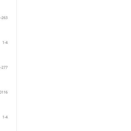
-263
1-4
-277
0116
1-4