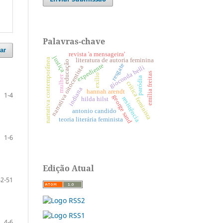
Palavras-chave
ar
revista 'a mensageira'
justiça
literatura de autoria feminina
narrativa contemporânea
educação
resgate
expediente
gioconda belli
narrativa oitocentista
emília freitas
exílio
mulher
paródia
crítica feminista
indiana
hannah arendt
1-4
george sand
resistência
hilda hilst
antonio candido
teoria literária feminista
1-6
Edição Atual
42-51
4-6