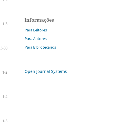
Informações
1-3
Para Leitores
Para Autores
Para Bibliotecários
53-80
Open Journal Systems
1-3
1-4
1-3