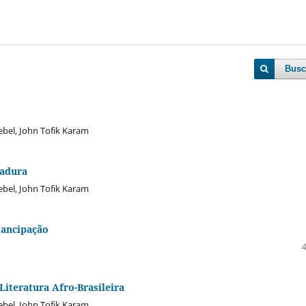
Busc
ebel, John Tofik Karam
tadura
ebel, John Tofik Karam
mancipação
Literatura Afro-Brasileira
ebel, John Tofik Karam