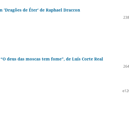
m 'Dragões de Éter' de Raphael Draccon
238
“O deus das moscas tem fome”, de Luís Corte Real
264
e12