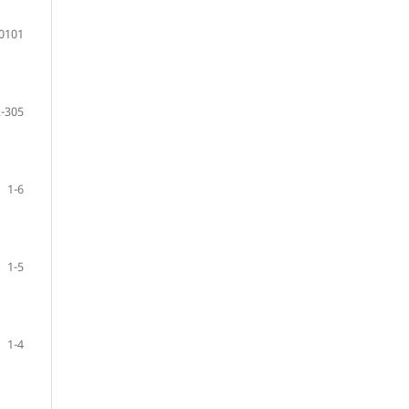
0101
-305
1-6
1-5
1-4