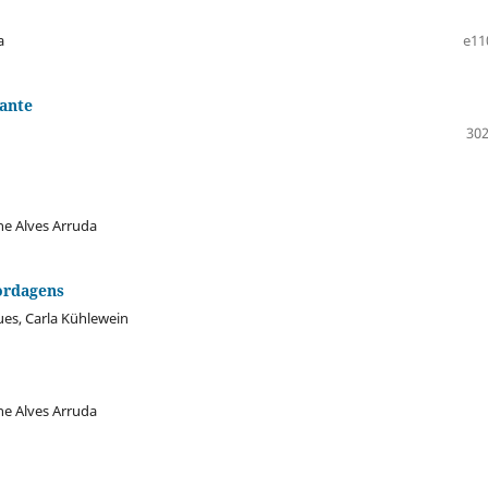
a
e11
iante
302
ine Alves Arruda
bordagens
es, Carla Kühlewein
ine Alves Arruda